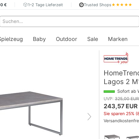
40 €
1–2 Tage Lieferzeit
Trusted Shops
★★★★★
Spielzeug
Baby
Outdoor
Sale
Marken
HomeTrend
Lagos 2 M
Sofort ab 
UVP:
325,00 EUR
243,57 EUR
Sie sparen
25%
(8
Versandkostenfre