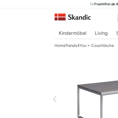
Frachtfrei ab 
Kindermöbel
Living
HomeTrends4You
>
Couchtische