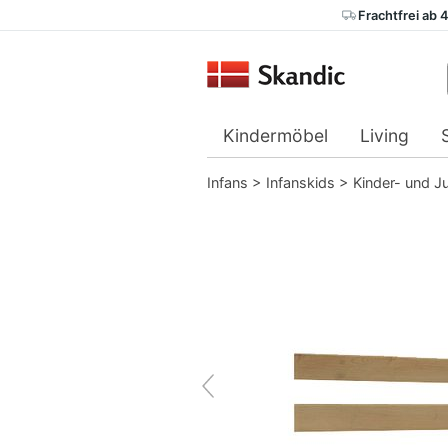
Frachtfrei ab 
Kindermöbel
Living
Infans
>
Infanskids
>
Kinder- und J