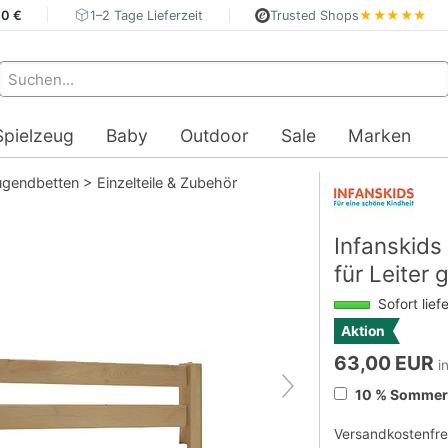
40 €
1–2 Tage Lieferzeit
Trusted Shops
★★★★★
Spielzeug
Baby
Outdoor
Sale
Marken
ugendbetten
>
Einzelteile & Zubehör
Infanskids
für Leiter
Sofort lief
Aktion
63,00 EUR
i
10 % Sommerd
Versandkostenfre