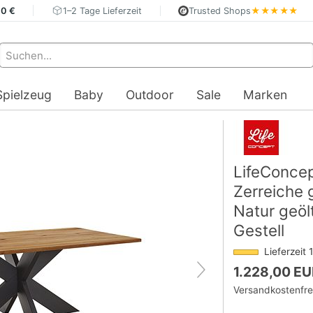
40 €
1–2 Tage Lieferzeit
Trusted Shops
★★★★★
Spielzeug
Baby
Outdoor
Sale
Marken
LifeConce
Zerreiche 
Natur geölt
Gestell
Lieferzeit
1.228,00 E
Versandkostenfre