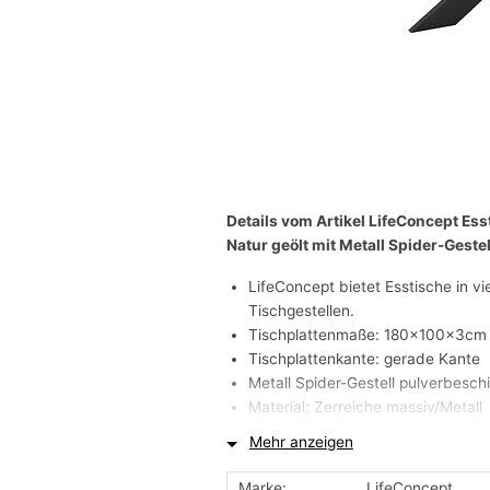
Details vom Artikel LifeConcept E
Natur geölt mit Metall Spider-Gestel
LifeConcept bietet Esstische in v
Tischgestellen.
Tischplattenmaße: 180x100x3cm
Tischplattenkante: gerade Kante
Metall Spider-Gestell pulverbesch
Material: Zerreiche massiv/Metall
Mehr anzeigen
Life Concept - Möbel sind für Mens
hohem ästhetischen Anspruch. Die M
Marke:
LifeConcept