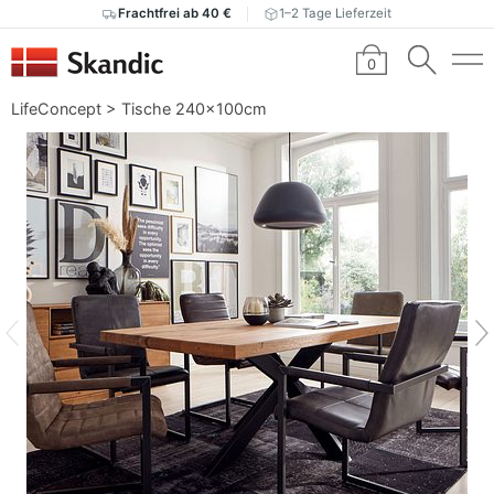
Frachtfrei ab 40 €
1–2 Tage Lieferzeit
0
LifeConcept
>
Tische 240x100cm