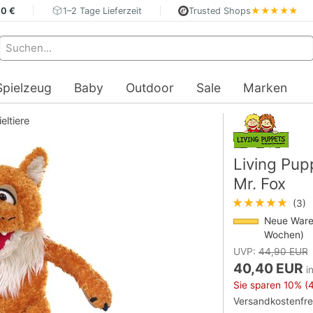
40 €
1–2 Tage Lieferzeit
Trusted Shops
★★★★★
Spielzeug
Baby
Outdoor
Sale
Marken
eltiere
Living Pu
Mr. Fox
★★★★★
(3)
Neue Ware 
Wochen)
UVP:
44,90 EUR
40,40 EUR
i
Sie sparen
10%
(4
Versandkostenfre