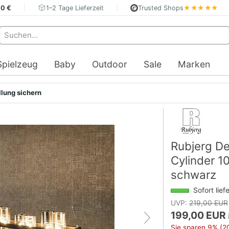
40 €
1–2 Tage Lieferzeit
Trusted Shops
★★★★★
Spielzeug
Baby
Outdoor
Sale
Marken
llung sichern
Rubjerg D
Cylinder 1
schwarz
Sofort lief
UVP:
219,00 EUR
199,00 EUR
Sie sparen
9%
(2