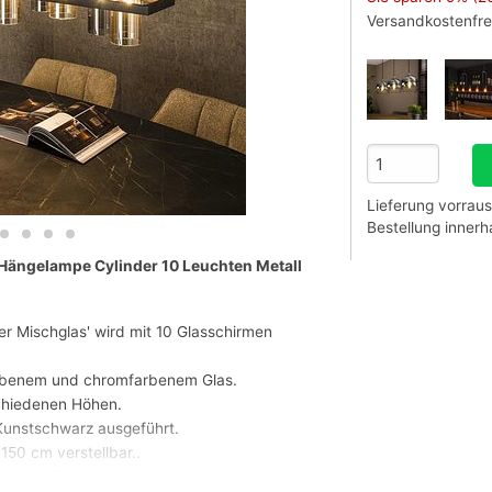
Versandkostenfre
Lieferung vorraus
Bestellung inner
 Hängelampe Cylinder 10 Leuchten Metall
r Mischglas' wird mit 10 Glasschirmen
arbenem und chromfarbenem Glas.
chiedenen Höhen.
 Kunstschwarz ausgeführt.
 150 cm verstellbar..
ttel G9 (8484) zu verwenden.