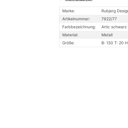
Schirm Abmessung: Ø 10 cm
Sicherheitsklasse: I
Marke:
Rubjerg Desig
Schutzklasse: IP20
Artikelnummer:
7922/77
Max. Leistung: 60 W
Farbbezeichnung:
Artic schwarz
Material:
Metall
Größe:
B: 130 T: 20 