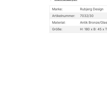
Fassung: E27 Max 25W
Sicherheitsklasse: II
Marke:
Rubjerg Design
Schutzklasse: IP20
Artikelnummer:
7032/30
Schirm (Abmessung) Ø 25 cm
Material:
Antik Bronze/Gla
Größe:
H: 180 x B: 45 x 