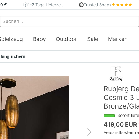
40 €
1–2 Tage Lieferzeit
Trusted Shops
★★★★★
Spielzeug
Baby
Outdoor
Sale
Marken
llung sichern
Rubjerg D
Cosmic 3 L
Bronze/Gl
Sofort lief
419,00 EUR
Versandkostenfre