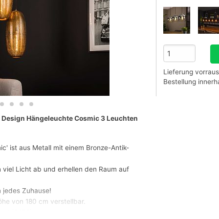
Lieferung vorraus
Bestellung inner
rg Design Hängeleuchte Cosmic 3 Leuchten
' ist aus Metall mit einem Bronze-Antik-
 viel Licht ab und erhellen den Raum auf
n jedes Zuhause!
öhe von 180 cm verstellbar.
tel (
8475
) zu verwenden.