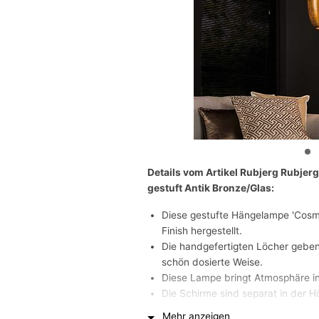
Details vom Artikel Rubjerg Rubje
gestuft Antik Bronze/Glas:
Diese gestufte Hängelampe 'Cosmic
Finish hergestellt.
Die handgefertigten Löcher geben
schön dosierte Weise.
Diese Lampe bringt Atmosphäre i
Die Schirme sind separat in der H
Es wird empfohlen, LED-Leuchtmit
Mehr anzeigen