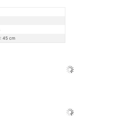
s
T: 45 cm