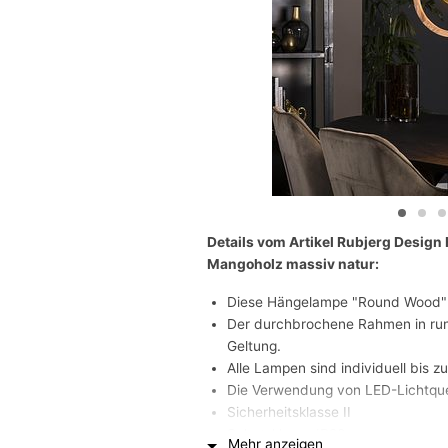
Details vom Artikel Rubjerg Desig
Mangoholz massiv natur:
Diese Hängelampe "Round Wood" i
Der durchbrochene Rahmen in rund
Geltung.
Alle Lampen sind individuell bis z
Die Verwendung von LED-Lichtque
Sicherheitsklasse II
Schutzklasse IP20
Mehr anzeigen