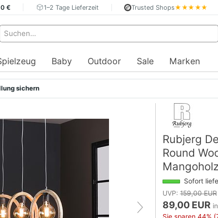
40 €
1–2 Tage Lieferzeit
Trusted Shops
★★★★★
Spielzeug
Baby
Outdoor
Sale
Marken
llung sichern
Rubjerg D
Round Woo
Mangoholz 
Sofort lief
UVP:
159,00 EUR
89,00 EUR
i
Sie sparen
44%
(