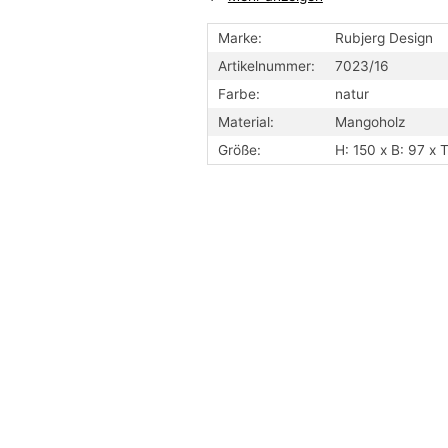
Vintage Design
Marke:
Rubjerg Design
Erst durch das einzigartige Vintage 
Artikelnummer:
7023/16
besonderen Highlight. Vintage bedeute
lackiert, oder geschliffen wurde. Hä
Farbe:
natur
Sie bereits viele Jahre in Benutzung
Material:
Mangoholz
Lackabplatzungen sind deshalb gena
Größe:
H: 150 x B: 97 x 
Produkt erst wirklich einzigartig.