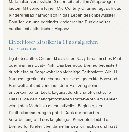
Materialien verlässliche Sicherheit auf allen Alltagswegen
bieten. Mit seinem feinen Mid-Century-Charme fügt sich das
Kinderdreirad harmonisch in das Leben designbewusster
Familien ein und verbindet kindgerechte Funktionalität
nahtlos mit ästhetischer Eleganz.
Ein zeitloser Klassiker in 11 nostalgischen
Farbvarianten
Egal ob sanftes Cream, klassisches Navy Blue, frisches Mint
oder warmes Dusty Pink: Das Banwood Dreirad begeistert
durch eine außergewöhnlich vielfältige Farbpalette. Alle 11
Nuancen greifen die charakteristische, gedeckte Banwood-
Farbwelt auf und verleihen dem Fahrzeug seinen
unverkennbaren Look. Ergänzt durch charakteristische
Details wie den handgeflochtenen Rattan-Korb am Lenker
wird jedes Modell zu einem stilvollen Begleiter, der
Kindheitserinnerungen prägt. Dank der robusten
Verarbeitung und des langlebigen Konzepts bleibt das
Dreirad für Kinder über Jahre hinweg formschön und lässt