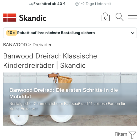
Frachtfrei ab 40 €
1–2 Tage Lieferzeit
0
10
Rabatt auf Ihre nächste Bestellung sichern
%
BANWOOD
>
Dreiräder
Banwood Dreirad: Klassische
Kinderdreiräder | Skandic
Banwood Dreirad: Die ersten Schritte in die
Mobilität
Nostalgischer Charme, sicherer Fahrspaß und 11 zeitlose Farben für
kleine Entdecker.
Filtern