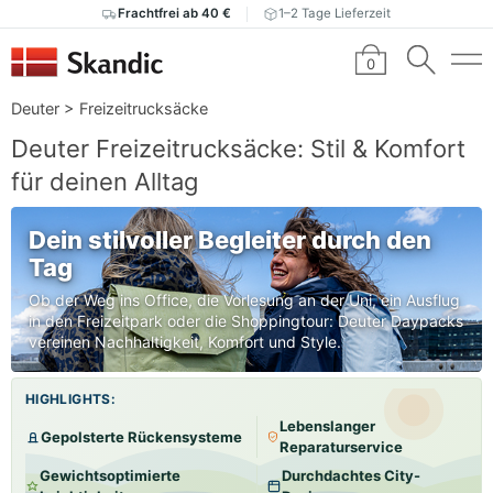
Frachtfrei ab 40 €
1–2 Tage Lieferzeit
0
Deuter
>
Freizeitrucksäcke
Deuter Freizeitrucksäcke: Stil & Komfort
für deinen Alltag
Dein stilvoller Begleiter durch den
Tag
Ob der Weg ins Office, die Vorlesung an der Uni, ein Ausflug
in den Freizeitpark oder die Shoppingtour: Deuter Daypacks
vereinen Nachhaltigkeit, Komfort und Style.
HIGHLIGHTS:
Lebenslanger
Gepolsterte Rückensysteme
Reparaturservice
Gewichtsoptimierte
Durchdachtes City-