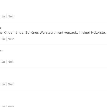
?
Ja
|
Nein
n
eine Kinderhände. Schönes Wurstsortiment verpackt in einer Holzkiste.
?
Ja
|
Nein
en
?
Ja
|
Nein
n
?
Ja
|
Nein
?
Ja
|
Nein