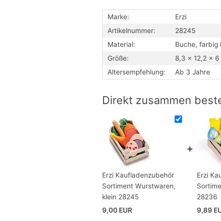
Marke:
Erzi
Artikelnummer:
28245
Material:
Buche, farbig 
Größe:
8,3 x 12,2 x 6
Altersempfehlung:
Ab 3 Jahre
Direkt zusammen beste
Erzi Kaufladenzubehör
Erzi Ka
Sortiment Wurstwaren,
Sortime
klein 28245
28236
9,00 EUR
9,89 E