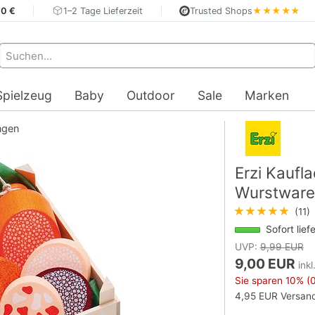
40 €
1–2 Tage Lieferzeit
Trusted Shops
★★★★★
Spielzeug
Baby
Outdoor
Sale
Marken
ngen
Erzi Kaufl
Wurstware
★★★★★
(11)
Sofort lief
UVP:
9,99 EUR
9,00 EUR
ink
Sie sparen
10%
(0
4,95 EUR Versand