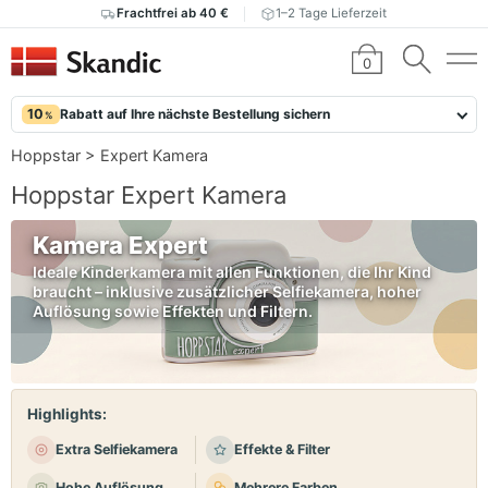
Frachtfrei ab 40 €
1–2 Tage Lieferzeit
0
10
Rabatt auf Ihre nächste Bestellung sichern
%
Hoppstar
>
Expert Kamera
Hoppstar Expert Kamera
Kamera Expert
Ideale Kinderkamera mit allen Funktionen, die Ihr Kind
braucht – inklusive zusätzlicher Selfiekamera, hoher
Auflösung sowie Effekten und Filtern.
Highlights:
Extra Selfiekamera
Effekte & Filter
Hohe Auflösung
Mehrere Farben