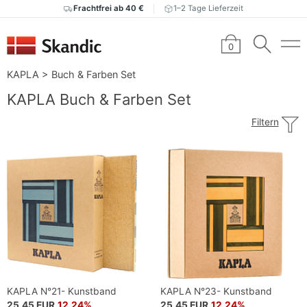
Frachtfrei ab 40 €
1–2 Tage Lieferzeit
0
KAPLA
>
Buch & Farben Set
KAPLA Buch & Farben Set
Filtern
KAPLA N°21- Kunstband
KAPLA N°23- Kunstband
25,45 EUR
12,24%
25,45 EUR
12,24%