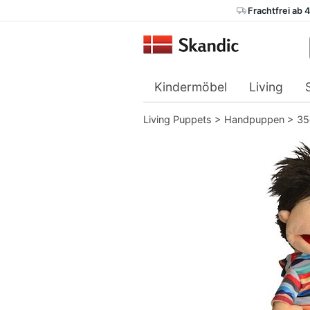
Frachtfrei ab 
Kindermöbel
Living
Living Puppets
>
Handpuppen
>
3