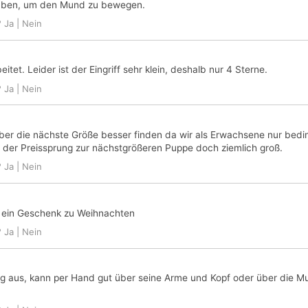
 üben, um den Mund zu bewegen.
?
Ja
|
Nein
itet. Leider ist der Eingriff sehr klein, deshalb nur 4 Sterne.
?
Ja
|
Nein
aber die nächste Größe besser finden da wir als Erwachsene nur bedi
 der Preissprung zur nächstgrößeren Puppe doch ziemlich groß.
?
Ja
|
Nein
t ein Geschenk zu Weihnachten
?
Ja
|
Nein
 lustig aus, kann per Hand gut über seine Arme und Kopf oder über d