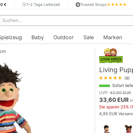
40 €
1–2 Tage Lieferzeit
Trusted Shops
★★★★★
Spielzeug
Baby
Outdoor
Sale
Marken
5cm
Living Pup
★★★★★
(8)
Sofort lief
UVP:
43,90 EUR
33,60 EUR
i
Sie sparen
23%
(
4,95 EUR Versand