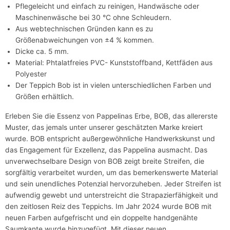
Pflegeleicht und einfach zu reinigen, Handwäsche oder
Maschinenwäsche bei 30 °C ohne Schleudern.
Aus webtechnischen Gründen kann es zu
Größenabweichungen von ±4 % kommen.
Dicke ca. 5 mm.
Material: Phtalatfreies PVC- Kunststoffband, Kettfäden aus
Polyester
Der Teppich Bob ist in vielen unterschiedlichen Farben und
Größen erhältlich.
Erleben Sie die Essenz von Pappelinas Erbe, BOB, das allererste
Muster, das jemals unter unserer geschätzten Marke kreiert
wurde. BOB entspricht außergewöhnliche Handwerkskunst und
das Engagement für Exzellenz, das Pappelina ausmacht. Das
unverwechselbare Design von BOB zeigt breite Streifen, die
sorgfältig verarbeitet wurden, um das bemerkenswerte Material
und sein unendliches Potenzial hervorzuheben. Jeder Streifen ist
aufwendig gewebt und unterstreicht die Strapazierfähigkeit und
den zeitlosen Reiz des Teppichs. Im Jahr 2024 wurde BOB mit
neuen Farben aufgefrischt und ein doppelte handgenähte
Saumkante wurde hinzugefügt. Mit dieser neuen