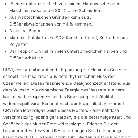
Pflegeleicht und einfach zu reinigen, Handwäsche oder
Maschinenwäsche bei 30 °C ohne Schleudern.
Aus webtechnischen Gründen kann es zu
Größenabweichungen von ±4 % kommen.
Dicke ca. 5 mm.
Material: Phtalatfreies PVC- Kunststoffband, Kettfäden aus
Polyester
Der Teppich Urvi ist in vielen unterschiedlichen Farben und
Größen erhältlich.
URVI, eine atemberaubende Ergänzung zur Elements Collection,
schöpft ihre Inspiration aus dem rhythmischen Fluss der
Ozeanwellen. Dieses faszinierende Designkonzept entstand aus
dem Wunsch, die dynamische Energie des Wassers in einem
Muster widerzuspiegeln, so das Bewegung und Vitalität
widerspiegelt wird. Benannt nach der Erde selbst, verkörpert
URVI den lebendigen Geist dieses Musters - eine nahtlose
Verschmelzung lebendiger Farben, die die beständige Kraft und
Schönheit der Mutter Erde widerspiegeln. Erleben Sie den
bezaubernden Reiz von URVI und bringen Sie die lebendige
Essenz der Natur in Ihren Wohnraum. Werten Sie Ihre Einrichtung