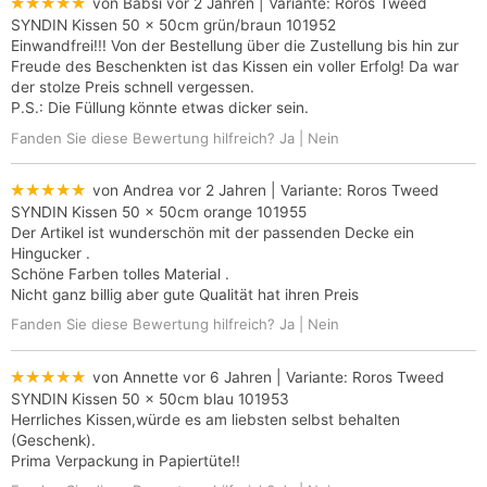
★★★★★
von Babsi
vor 2 Jahren
| Variante:
Roros Tweed
SYNDIN Kissen 50 x 50cm grün/braun 101952
Einwandfrei!!! Von der Bestellung über die Zustellung bis hin zur
Freude des Beschenkten ist das Kissen ein voller Erfolg! Da war
der stolze Preis schnell vergessen.
P.S.: Die Füllung könnte etwas dicker sein.
Fanden Sie diese Bewertung hilfreich?
Ja
|
Nein
★★★★★
von Andrea
vor 2 Jahren
| Variante:
Roros Tweed
SYNDIN Kissen 50 x 50cm orange 101955
Der Artikel ist wunderschön mit der passenden Decke ein
Hingucker .
Schöne Farben tolles Material .
Nicht ganz billig aber gute Qualität hat ihren Preis
Fanden Sie diese Bewertung hilfreich?
Ja
|
Nein
★★★★★
von Annette
vor 6 Jahren
| Variante:
Roros Tweed
SYNDIN Kissen 50 x 50cm blau 101953
Herrliches Kissen,würde es am liebsten selbst behalten
(Geschenk).
Prima Verpackung in Papiertüte!!