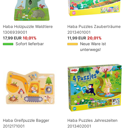
Haba Holzpuzzle Waldtiere
Haba Puzzles Zauberträume
1306939001
2013401001
17,99 EUR
10,01%
11,99 EUR
20,01%
Sofort lieferbar
Neue Ware ist
unterwegs!
Haba Greifpuzzle Bagger
Haba Puzzles Jahreszeiten
2012171001
2013402001