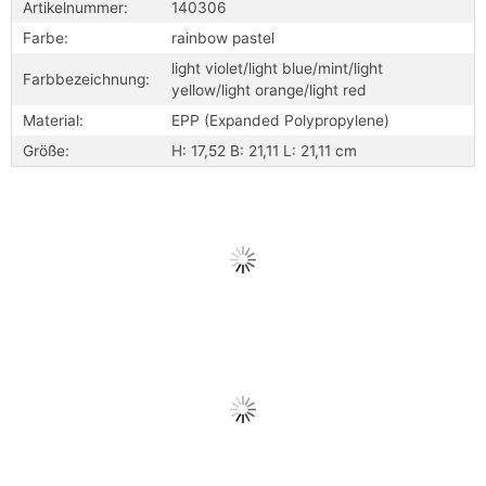
Artikelnummer:
140306
Farbe:
rainbow pastel
light violet/light blue/mint/light
Farbbezeichnung:
yellow/light orange/light red
Material:
EPP (Expanded Polypropylene)
Größe:
H: 17,52 B: 21,11 L: 21,11 cm