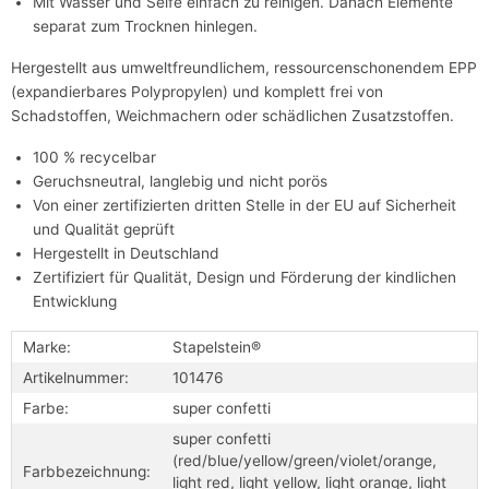
Mit Wasser und Seife einfach zu reinigen. Danach Elemente
separat zum Trocknen hinlegen.
Hergestellt aus umweltfreundlichem, ressourcenschonendem EPP
(expandierbares Polypropylen) und komplett frei von
Schadstoffen, Weichmachern oder schädlichen Zusatzstoffen.
100 % recycelbar
Geruchsneutral, langlebig und nicht porös
Von einer zertifizierten dritten Stelle in der EU auf Sicherheit
und Qualität geprüft
Hergestellt in Deutschland
Zertifiziert für Qualität, Design und Förderung der kindlichen
Entwicklung
Marke:
Stapelstein®
Artikelnummer:
101476
Farbe:
super confetti
super confetti
(red/blue/yellow/green/violet/orange,
Farbbezeichnung:
light red, light yellow, light orange, light