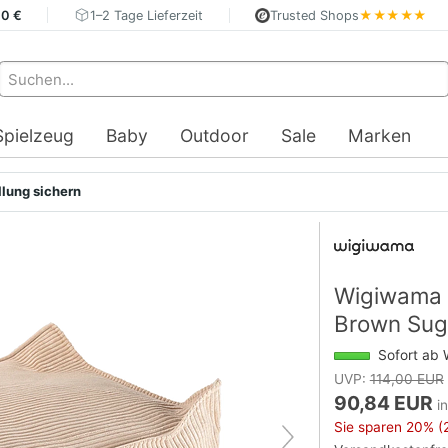
40 €
1–2 Tage Lieferzeit
Trusted Shops
★★★★★
Spielzeug
Baby
Outdoor
Sale
Marken
llung sichern
Wigiwama 
Brown Su
Sofort ab 
UVP:
114,00 EUR
90,84 EUR
i
Sie sparen
20%
(