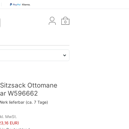
0
Sitzsack Ottomane
gar W596662
Werk lieferbar (ca. 7 Tage)
nkl. MwSt.
23,16 EUR)