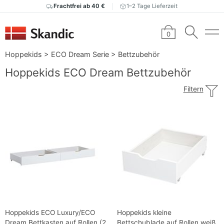
Frachtfrei ab 40 €
1–2 Tage Lieferzeit
0
Hoppekids
>
ECO Dream Serie
>
Bettzubehör
Hoppekids ECO Dream Bettzubehör
Filtern
Hoppekids ECO Luxury/ECO
Hoppekids kleine
Dream Bettkasten auf Rollen (2
Bettschublade auf Rollen weiß