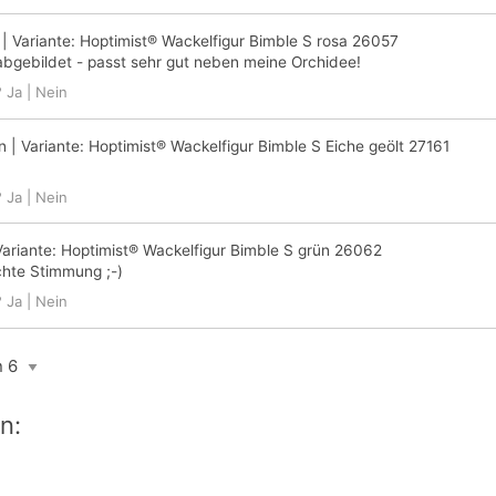
| Variante:
Hoptimist® Wackelfigur Bimble S rosa 26057
abgebildet - passt sehr gut neben meine Orchidee!
?
Ja
|
Nein
n
| Variante:
Hoptimist® Wackelfigur Bimble S Eiche geölt 27161
?
Ja
|
Nein
Variante:
Hoptimist® Wackelfigur Bimble S grün 26062
echte Stimmung ;-)
?
Ja
|
Nein
n: