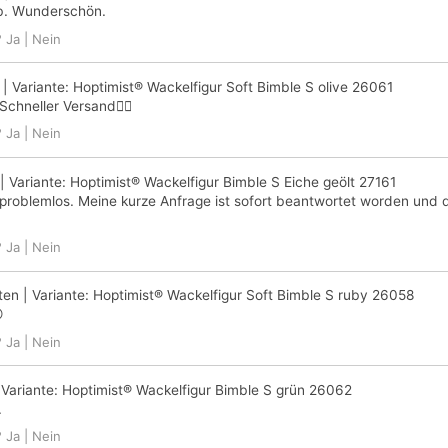
lb. Wunderschön.
?
Ja
|
Nein
| Variante:
Hoptimist® Wackelfigur Soft Bimble S olive 26061
chneller Versand👍🏼
?
Ja
|
Nein
| Variante:
Hoptimist® Wackelfigur Bimble S Eiche geölt 27161
 problemlos. Meine kurze Anfrage ist sofort beantwortet worden und d
?
Ja
|
Nein
ten
| Variante:
Hoptimist® Wackelfigur Soft Bimble S ruby 26058

?
Ja
|
Nein
 Variante:
Hoptimist® Wackelfigur Bimble S grün 26062
.
?
Ja
|
Nein