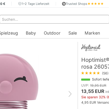
40 €
1–2 Tage Lieferzeit
Trusted Shops
★★★★★
Spielzeug
Baby
Outdoor
Sale
Marken
Hoptimist®
rosa 2605
★★★★★
(56)
Sofort lief
UVP:
19,95 EUR
13,55 EUR
in
Sie sparen
32%
(
4,95 EUR Versand