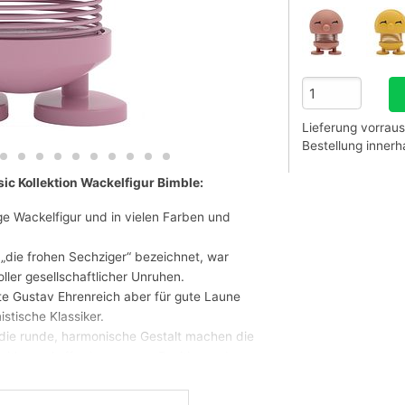
Lieferung vorraus
Bestellung inner
sic Kollektion Wackelfigur Bimble:
ige Wackelfigur und in vielen Farben und
„die frohen Sechziger“ bezeichnet, war
ller gesellschaftlicher Unruhen.
te Gustav Ehrenreich aber für gute Laune
stische Klassiker.
 die runde, harmonische Gestalt machen die
zeitlosen Aufforderung zum Positiv- und
ersten Hoptimisten aus der Hand des