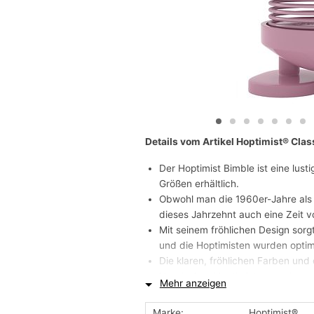
Details vom Artikel Hoptimist® Clas
Der Hoptimist Bimble ist eine lust
Größen erhältlich.
Obwohl man die 1960er-Jahre als 
dieses Jahrzehnt auch eine Zeit vo
Mit seinem fröhlichen Design sorg
und die Hoptimisten wurden optimi
Die klaren, fröhlichen Farben und
klassischen Hoptimisten zu einer 
Mehr anzeigen
Optimistischsein.
Bimble und Bumble sind die aller
Marke:
Hoptimist®