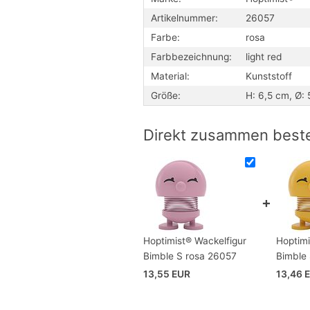
Designers: Ein Mädchen im Kleid 
Artikelnummer:
26057
Junge mit einem kleinen Stummel 
Farbe:
rosa
Erhältlich aus Holz oder Kunststof
Der Hoptimist ist auch als dekorat
Farbbezeichnung:
light red
Bimble ist in klein (6,5cm), mittel
Material:
Kunststoff
Größe:
H: 6,5 cm, Ø:
Direkt zusammen beste
Hoptimist® Wackelfigur
Hoptimi
Bimble S rosa 26057
Bimble
13,55 EUR
13,46 