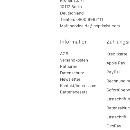
Kronenstr. 71
10117 Berlin
Deutschland
Telefon: 0800 9997111
Mail: service.de@hoptimist.com
Information
Zahlungs
AGB
Kreditkarte
Versandkosten
Apple Pay
Retouren
PayPal
Datenschutz
Newsletter
Rechnung mi
Kontakt/Impressum
Sofortüberw
Batteriegesetz
Lastschrift 
Ratenzahlun
Lastschrift
GiroPay