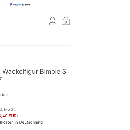
0
 Wackelfigur Bimble S
7
erbar
kl. MwSt.
6,40 EUR)
kosten in Deutschland