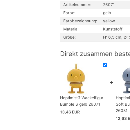
Designers: Ein Mädchen im Kleid 
Artikelnummer:
26071
Junge mit einem kleinen Stummel 
Farbe:
gelb
Erhältlich aus Holz oder Kunststof
Der Hoptimist ist auch als dekorat
Farbbezeichnung:
yellow
Bumble ist in klein (6,5cm), mitte
Material:
Kunststoff
bestellbar.
Größe:
H: 6,5 cm, Ø:
Direkt zusammen beste
Hoptimist® Wackelfigur
Hoptimi
Bumble S gelb 26071
Soft Bu
26081
13,46 EUR
12,63 