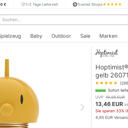
40 €
1–2 Tage Lieferzeit
Trusted Shops
★★★★★
Spielzeug
Baby
Outdoor
Sale
Marken
Hoptimist®
gelb 2607
★★★★★
(296
Sofort lief
UVP:
19,95 EUR
13,46 EUR
in
Sie sparen
33%
(
4,95 EUR Versand