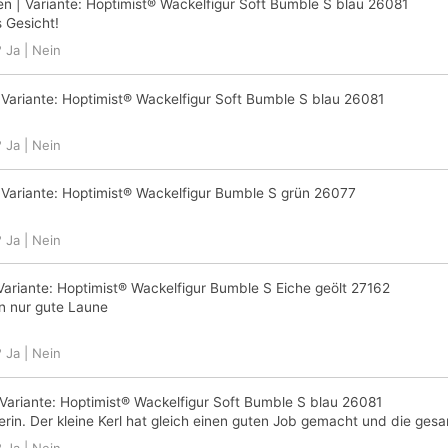
en
| Variante:
Hoptimist® Wackelfigur Soft Bumble S blau 26081
s Gesicht!
?
Ja
|
Nein
 Variante:
Hoptimist® Wackelfigur Soft Bumble S blau 26081
?
Ja
|
Nein
 Variante:
Hoptimist® Wackelfigur Bumble S grün 26077
?
Ja
|
Nein
Variante:
Hoptimist® Wackelfigur Bumble S Eiche geölt 27162
en nur gute Laune
?
Ja
|
Nein
Variante:
Hoptimist® Wackelfigur Soft Bumble S blau 26081
erin. Der kleine Kerl hat gleich einen guten Job gemacht und die ge