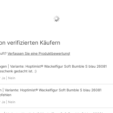
 verifizierten Käufern
auft?
Verfassen Sie eine Produktbewertung!
agen
| Variante:
Hoptimist® Wackelfigur Soft Bumble S blau 26081
eschenk gedacht ist. :)
?
Ja
|
Nein
n
| Variante:
Hoptimist® Wackelfigur Soft Bumble S blau 26081
pfehlen
?
Ja
|
Nein