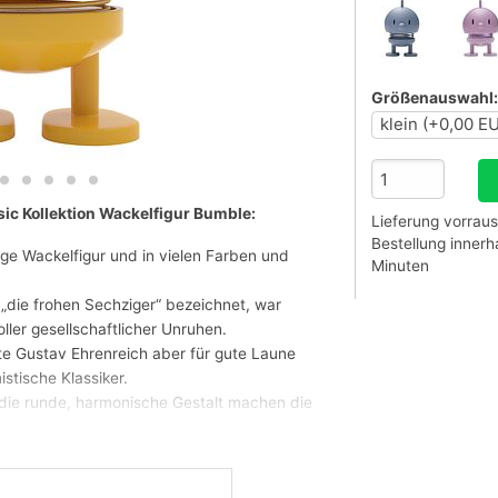
Größenauswahl:
sic Kollektion Wackelfigur Bumble:
Lieferung vorraus
Bestellung inner
ige Wackelfigur und in vielen Farben und
Minuten
„die frohen Sechziger“ bezeichnet, war
ller gesellschaftlicher Unruhen.
te Gustav Ehrenreich aber für gute Laune
stische Klassiker.
 die runde, harmonische Gestalt machen die
zeitlosen Aufforderung zum Positiv- und
ersten Hoptimisten aus der Hand des