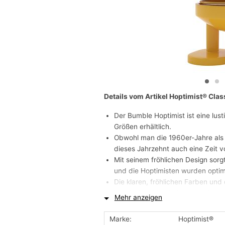
Details vom Artikel Hoptimist® Clas
Der Bumble Hoptimist ist eine lust
Größen erhältlich.
Obwohl man die 1960er-Jahre als 
dieses Jahrzehnt auch eine Zeit vo
Mit seinem fröhlichen Design sorg
und die Hoptimisten wurden optimi
Die klaren, fröhlichen Farben und
klassischen Hoptimisten zu einer 
Mehr anzeigen
Optimistischsein.
Bimble und Bumble sind die aller
Marke:
Hoptimist®