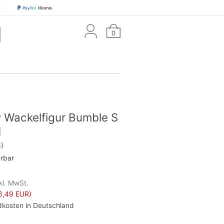
0
 Wackelfigur Bumble S
1
)
erbar
kl. MwSt.
6,49 EUR)
kosten in Deutschland