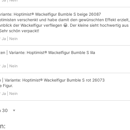
?
Ja
|
Nein
riante:
Hoptimist® Wackelfigur Bumble S beige 26087
ptimisten verschenkt und habe damit den gewünschten Effekt erziel
Anblick der Wackelfigur verfliegen 😀. Der kleine sieht hochwertig au
 Sehr schön verpackt!
?
Ja
|
Nein
ten
| Variante:
Hoptimist® Wackelfigur Bumble S lila
?
Ja
|
Nein
n
| Variante:
Hoptimist® Wackelfigur Bumble S rot 26073
 Figur.
?
Ja
|
Nein
n: