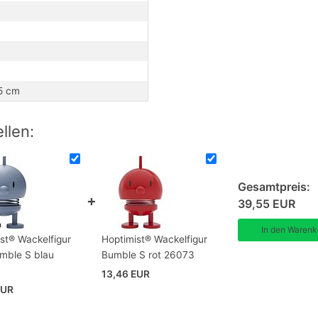
mit lächelnden Augen und ein aufmerksamer
auf dem Kopf.
f
ive Lampe erhältlich.
l (10cm), groß (13cm) und extra groß (23cm)
 5 cm
llen:
Gesamtpreis:
39,55 EUR
st® Wackelfigur
Hoptimist® Wackelfigur
mble S blau
Bumble S rot 26073
13,46 EUR
EUR