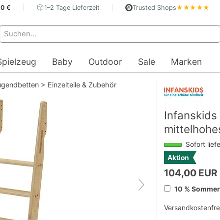
40 €
1–2 Tage Lieferzeit
Trusted Shops
★★★★★
Spielzeug
Baby
Outdoor
Sale
Marken
ugendbetten
>
Einzelteile & Zubehör
Infanskids 
mittelhohe
Sofort lief
Aktion
104,00 EUR
10 % Sommerd
Versandkostenfre