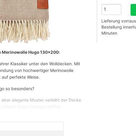
Lieferung vorraus
Bestellung inner
Minuten
e Merinowolle Hugo 130x200:
ahrer Klassiker unter den Wolldecken. Mit
wendung von hochwertiger Merinowolle
t auf perfekte Weise.
go so besonders?
, aber elegante Muster verleiht der Decke
n nahezu jedes Interieur einfügt.
nowolle ist bekannt für ihre Weichheit,
moregulierenden Eigenschaften.
 der Hugo-Decke auf eine Mischung aus
e, was einen umweltbewussten Ansatz