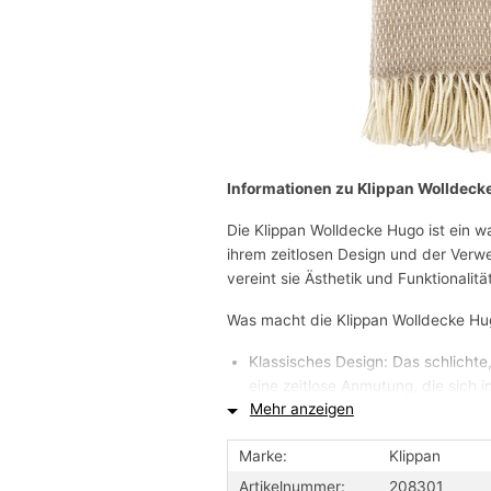
Informationen zu Klippan Wolldeck
Die Klippan Wolldecke Hugo ist ein w
ihrem zeitlosen Design und der Ver
vereint sie Ästhetik und Funktionalitä
Was macht die Klippan Wolldecke Hu
Klassisches Design: Das schlichte
eine zeitlose Anmutung, die sich i
Mehr anzeigen
Hochwertige Merinowolle: Die Meri
Feinheit und hervorragenden ther
Marke:
Klippan
Nachhaltigkeit: Klippan setzt bei
recycelter und neuer Merinowoll
Artikelnummer:
208301