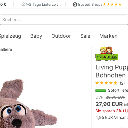
40 €
1–2 Tage Lieferzeit
Trusted Shops
★★★★★
Spielzeug
Baby
Outdoor
Sale
Marken
eltiere
Living Pu
Böhnchen
★★★★★
(2)
Sofort lief
UVP:
28,90 EUR
27,90 EUR
in
Sie sparen
3%
(1,
4,95 EUR Versand