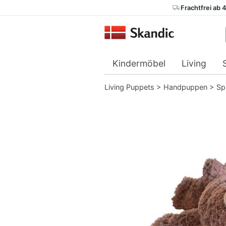
Frachtfrei ab 
Kindermöbel
Living
Living Puppets
>
Handpuppen
>
Spi