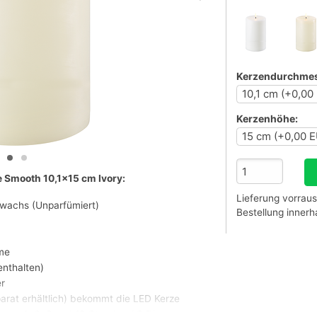
Kerzendurchmes
Kerzenhöhe:
e Smooth 10,1x15 cm Ivory:
Lieferung vorraus
nwachs (Unparfümiert)
Bestellung inner
me
enthalten)
r
arat erhältlich) bekommt die LED Kerze
nen: 4, 6, 8 und 10 Stunden / 3 Dimmer-