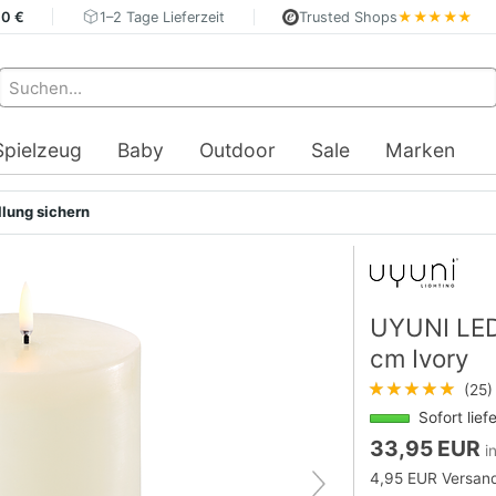
40 €
1–2 Tage Lieferzeit
Trusted Shops
★★★★★
Spielzeug
Baby
Outdoor
Sale
Marken
llung sichern
UYUNI LED
cm Ivory
★★★★★
(25)
Sofort lief
33,95 EUR
i
4,95 EUR Versand