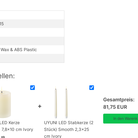
er Hinsicht eine traditionelle Kerze. Das
15
heit und Nostalgie des Kerzenlichts
Risiko beseitigt, dass chemische
angs freigesetzt werden.
menlose Kerzen aus Echtwachs nicht bei
n Wax & ABS Plastic
°C gelagert oder verwendet werden sollten.
llen:
Gesamtpreis:
81,75 EUR
LED Kerze
UYUNI LED Stabkerze (2
 7,8x10 cm Ivory
Stück) Smooth 2,3x25
cm Ivory
EUR