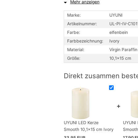
Mehr anzeigen
Optionen
Marke:
UYUNI
Die Stumpenkerze ist nur in ästhetisch
Artikelnummer:
UL-PI-IV-C101
Design der Kerze hat die ganze Schön
nachempfunden und gleichzeitig das 
Farbe:
elfenbein
Verbindungen während des Brennvorg
Farbbezeichnung:
Ivory
Bitte beachten Sie, dass Uyuni flam
Material:
Virgin Paraffi
Temperaturen unter 1°C oder über 35
Größe:
10,1x15 cm
Direkt zusammen beste
UYUNI LED Kerze
UYUNI 
Smooth 10,1x15 cm Ivory
Smooth
33,95 EUR
17,90 