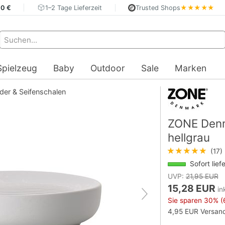
40 €
1–2 Tage Lieferzeit
Trusted Shops
★★★★★
Spielzeug
Baby
Outdoor
Sale
Marken
der & Seifenschalen
ZONE Denm
hellgrau
★★★★★
(17)
Sofort lief
UVP:
21,95 EUR
15,28 EUR
in
Sie sparen
30%
(
4,95 EUR Versand