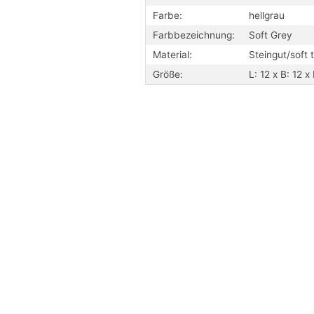
Farbe:
hellgrau
Farbbezeichnung:
Soft Grey
Material:
Steingut/soft 
Größe:
L: 12 x B: 12 x