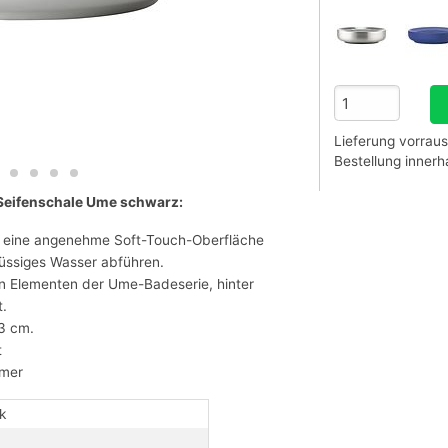
Lieferung vorraus
Bestellung inner
 Seifenschale Ume schwarz:
t eine angenehme Soft-Touch-Oberfläche
hüssiges Wasser abführen.
n Elementen der Ume-Badeserie, hinter
t.
3 cm.
t
mmer
k