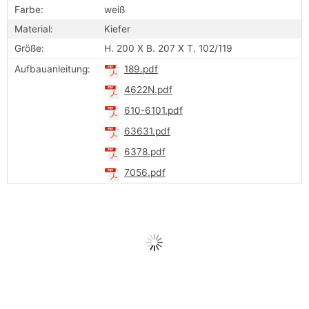
Farbe:
weiß
Material:
Kiefer
Größe:
H. 200 X B. 207 X T. 102/119
Aufbauanleitung:
189.pdf
4622N.pdf
610-6101.pdf
63631.pdf
6378.pdf
7056.pdf