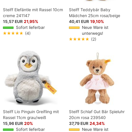
Steiff Elefäntle mit Rassel 10cm
Steiff Teddybär Baby
creme 241147
Mädchen 25cm rosa/beige
15,57 EUR
21,95%
40,41 EUR
19,10%
Sofort lieferbar
Neue Ware ist
★★★★★
(4)
unterwegs!
★★★★★
(2)
Steiff Lio Pinguin Greifling mit
Steiff Schlaf Gut Bär Spieluhr
Rassel 11cm grau/weiß
20cm rosa 239540
15,96 EUR
20%
37,79 EUR
24,34%
Sofort lieferbar
Neue Ware ist