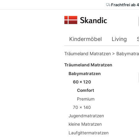
Frachtfrei ab 
Kindermöbel
Living
Träumeland Matratzen
>
Babymatra
Träumeland Matratzen
Babymatratzen
60 x 120
Comfort
Premium
70 x 140
Jugendmatratzen
kleine Matratzen
Laufgittermatratzen