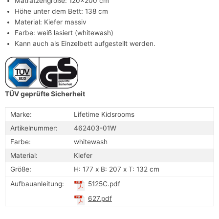
Matratzengröße: 120x200 cm
Höhe unter dem Bett: 138 cm
Material: Kiefer massiv
Farbe: weiß lasiert (whitewash)
Kann auch als Einzelbett aufgestellt werden.
TÜV geprüfte Sicherheit
Marke:
Lifetime Kidsrooms
Artikelnummer:
462403-01W
Farbe:
whitewash
Material:
Kiefer
Größe:
H: 177 x B: 207 x T: 132 cm
Aufbauanleitung:
5125C.pdf
627.pdf