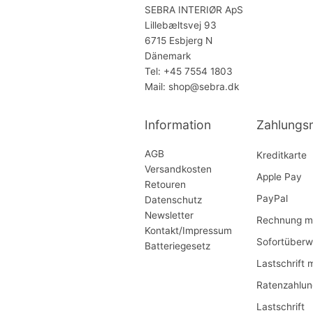
SEBRA INTERIØR ApS
Lillebæltsvej 93
6715 Esbjerg N
Dänemark
Tel: +45 7554 1803
Mail: shop@sebra.dk
Information
Zahlungs
AGB
Kreditkarte
Versandkosten
Apple Pay
Retouren
PayPal
Datenschutz
Newsletter
Rechnung mi
Kontakt/Impressum
Sofortüberw
Batteriegesetz
Lastschrift 
Ratenzahlun
Lastschrift