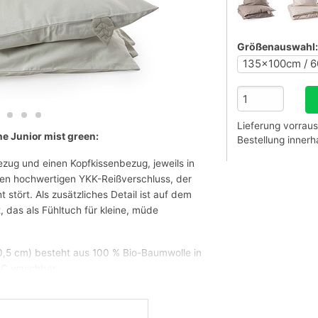
Größenauswahl:
Lieferung vorraus
he Junior mist green:
Bestellung inner
zug und einen Kopfkissenbezug, jeweils in
nen hochwertigen YKK-Reißverschluss, der
t stört. Als zusätzliches Detail ist auf dem
, das als Fühltuch für kleine, müde
0,5 cm) besteht aus 100 % Bio-Baumwolle in
 °C waschbar.
ines, dicht gewebtes Material mit einer
er angenehmen Weichheit, die nach jeder