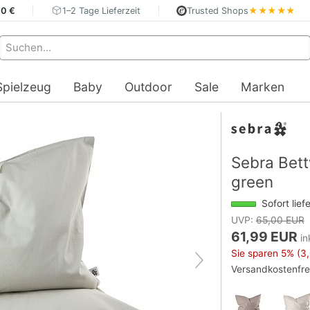
40 €
1–2 Tage Lieferzeit
Trusted Shops
★★★★★
Spielzeug
Baby
Outdoor
Sale
Marken
Sebra Bett
green
Sofort lief
UVP:
65,00 EUR
61,99 EUR
in
Sie sparen
5%
(3,
Versandkostenfre