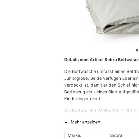
Details vom Artikel Sebra Bettwäsc
Die Bettwäsche umfasst einen Bettbe
Juniorgröße. Beide verfügen über ei
verdeckt ist, damit er den Schlaf nich
Bettbezug ein kleines Blatt aufgenäht
Kinderfinger dient.
Die Bettwäsche (Maße: 135 × 100 × 
der Farbe Mist Green und ist bei 60
Mehr anzeigen
Bei Percale handelt es sich um ein fe
Marke:
Sebra
matten Oberfläche, dennoch mit ein