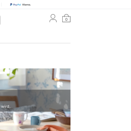
0
 wird.