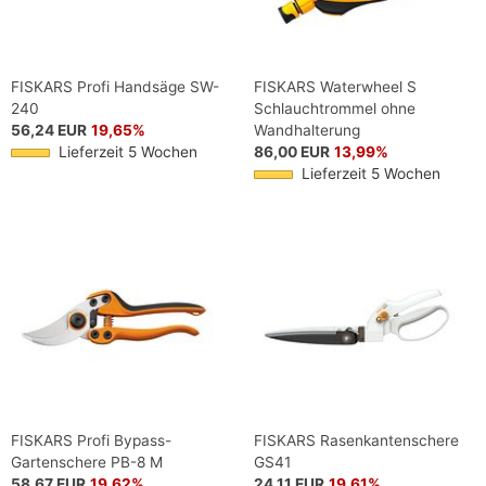
FISKARS Profi Handsäge SW-
FISKARS Waterwheel S
240
Schlauchtrommel ohne
56,24 EUR
19,65%
Wandhalterung
Lieferzeit 5 Wochen
86,00 EUR
13,99%
Lieferzeit 5 Wochen
FISKARS Profi Bypass-
FISKARS Rasenkantenschere
Gartenschere PB-8 M
GS41
58,67 EUR
19,62%
24,11 EUR
19,61%