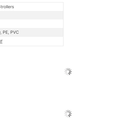
rollers
, PE, PVC
df