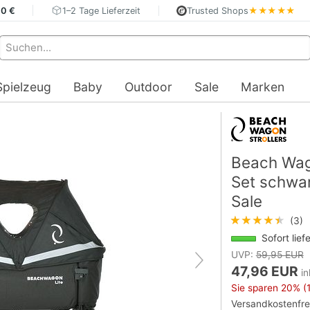
40 €
1–2 Tage Lieferzeit
Trusted Shops
★★★★★
Spielzeug
Baby
Outdoor
Sale
Marken
Beach Wago
Set schwar
Sale
★★★★★
(3)
Sofort lief
UVP:
59,95 EUR
47,96 EUR
in
Sie sparen
20%
(1
Versandkostenfre