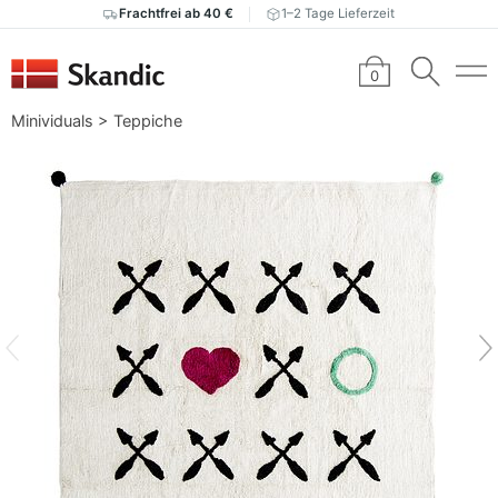
Frachtfrei ab 40 €
1–2 Tage Lieferzeit
0
Minividuals
>
Teppiche