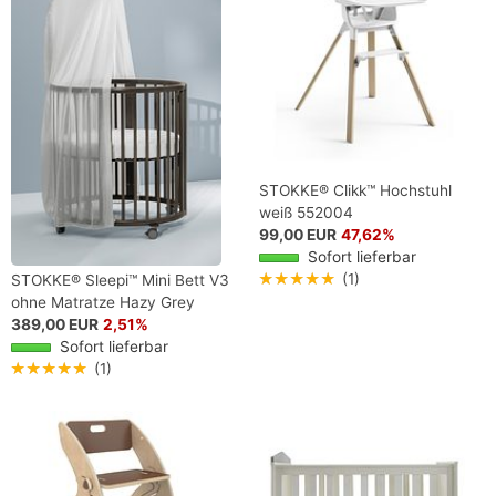
STOKKE® Clikk™ Hochstuhl
weiß 552004
99,00 EUR
47,62%
Sofort lieferbar
★★★★★
(1)
STOKKE® Sleepi™ Mini Bett V3
ohne Matratze Hazy Grey
591303 Sale
389,00 EUR
2,51%
Sofort lieferbar
★★★★★
(1)