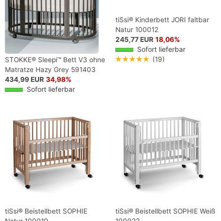
tiSsi® Kinderbett JORI faltbar
Natur 100012
245,77 EUR
18,06%
Sofort lieferbar
★★★★★
(19)
STOKKE® Sleepi™ Bett V3 ohne
Matratze Hazy Grey 591403
Sale
434,99 EUR
34,98%
Sofort lieferbar
tiSsi® Beistellbett SOPHIE
tiSsi® Beistellbett SOPHIE Weiß
Natur 100019
100022