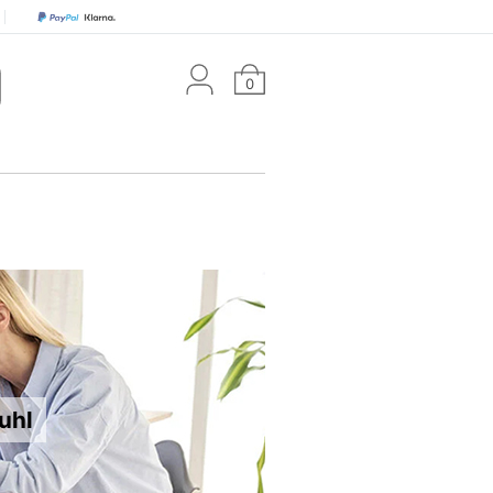
0
uhl