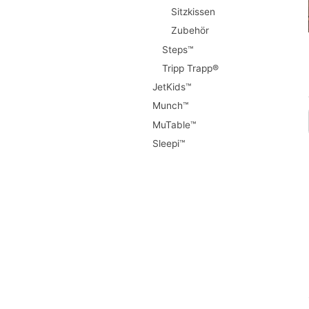
Sitzkissen
Zubehör
Steps™
Tripp Trapp®
JetKids™
Munch™
MuTable™
Sleepi™