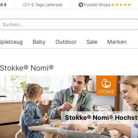
40 €
1–2 Tage Lieferzeit
Trusted Shops
★★★★★
Spielzeug
Baby
Outdoor
Sale
Marken
Stokke® Nomi®
Stokke® Nomi® Hochst