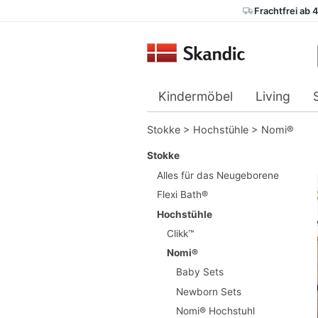
Frachtfrei ab 
Kindermöbel
Living
Stokke
>
Hochstühle
>
Nomi®
Stokke
Alles für das Neugeborene
Flexi Bath®
Hochstühle
Clikk™
Nomi®
Baby Sets
Newborn Sets
Nomi® Hochstuhl