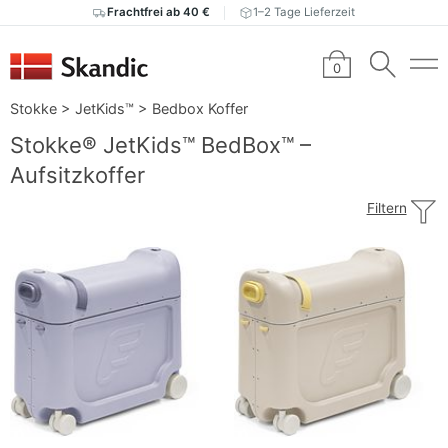
Frachtfrei ab 40 €
1–2 Tage Lieferzeit
0
Stokke
>
JetKids™
>
Bedbox Koffer
Stokke® JetKids™ BedBox™ –
Aufsitzkoffer
Filtern