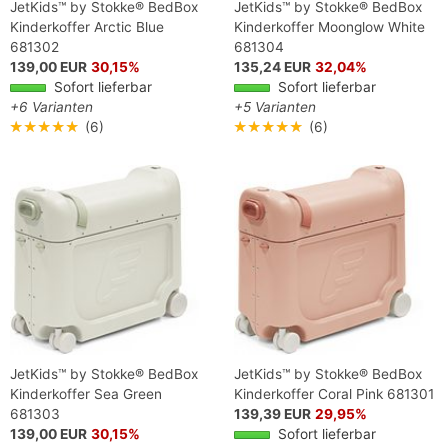
JetKids™ by Stokke® BedBox
JetKids™ by Stokke® BedBox
Kinderkoffer Arctic Blue
Kinderkoffer Moonglow White
681302
681304
139,00 EUR
30,15%
135,24 EUR
32,04%
Sofort lieferbar
Sofort lieferbar
+6 Varianten
+5 Varianten
★★★★★
(6)
★★★★★
(6)
JetKids™ by Stokke® BedBox
JetKids™ by Stokke® BedBox
Kinderkoffer Sea Green
Kinderkoffer Coral Pink 681301
681303
139,39 EUR
29,95%
139,00 EUR
30,15%
Sofort lieferbar