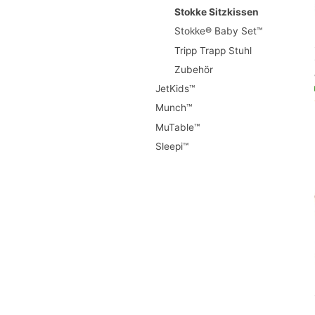
Stokke Sitzkissen
Stokke® Baby Set™
Tripp Trapp Stuhl
Zubehör
JetKids™
Munch™
MuTable™
Sleepi™