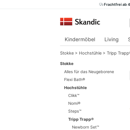
Frachtfrei ab 
Kindermöbel
Living
Stokke
>
Hochstühle
>
Tripp Trapp
Stokke
Alles für das Neugeborene
Flexi Bath®
Hochstühle
Clikk™
Nomi®
Steps™
Tripp Trapp®
Newborn Set™