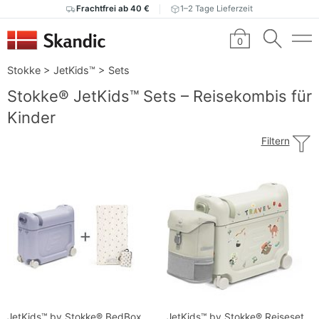
Frachtfrei ab 40 €
1–2 Tage Lieferzeit
0
Stokke
>
JetKids™
>
Sets
Stokke® JetKids™ Sets – Reisekombis für
Kinder
Filtern
JetKids™ by Stokke® BedBox
JetKids™ by Stokke® Reiseset