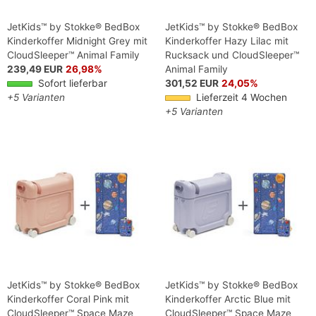
JetKids™ by Stokke® BedBox
JetKids™ by Stokke® BedBox
Kinderkoffer Midnight Grey mit
Kinderkoffer Hazy Lilac mit
CloudSleeper™ Animal Family
Rucksack und CloudSleeper™
239,49 EUR
26,98%
Animal Family
Sofort lieferbar
301,52 EUR
24,05%
+5 Varianten
Lieferzeit 4 Wochen
+5 Varianten
JetKids™ by Stokke® BedBox
JetKids™ by Stokke® BedBox
Kinderkoffer Coral Pink mit
Kinderkoffer Arctic Blue mit
CloudSleeper™ Space Maze
CloudSleeper™ Space Maze