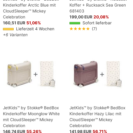
Kinderkoffer Arctic Blue mit
Koffer + Rucksack Sea Green
CloudSleeper™ Mickey
681403
Celebration
199,00 EUR
20,08%
160,51 EUR
51,06%
Sofort lieferbar
Lieferzeit 4 Wochen
★★★★★
(7)
+6 Varianten
JetKids™ by Stokke® BedBox
JetKids™ by Stokke® BedBox
Kinderkoffer Moonglow White
Kinderkoffer Hazy Lilac mit
mit CloudSleeper™ Mickey
CloudSleeper™ Mickey
Celebration
Celebration
146,74 EUR
55,26%
141,98 EUR
56,71%