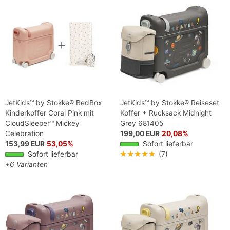
JetKids™ by Stokke® BedBox
JetKids™ by Stokke® Reiseset
Kinderkoffer Coral Pink mit
Koffer + Rucksack Midnight
CloudSleeper™ Mickey
Grey 681405
Celebration
199,00 EUR
20,08%
153,99 EUR
53,05%
Sofort lieferbar
Sofort lieferbar
★★★★★
(7)
+6 Varianten