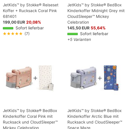
JetKids™ by Stokke® Reiseset
JetKids™ by Stokke® BedBox
Koffer + Rucksack Coral Pink
Kinderkoffer Midnight Grey mit
681401
CloudSleeper™ Mickey
199,00 EUR
20,08%
Celebration
Sofort lieferbar
145,50 EUR
55,64%
★★★★★
(7)
Sofort lieferbar
+5 Varianten
JetKids™ by Stokke® BedBox
JetKids™ by Stokke® BedBox
Kinderkoffer Coral Pink mit
Kinderkoffer Arctic Blue mit
Rucksack und CloudSleeper™
Rucksack und CloudSleeper™
Mickey Celebration
Space Maze