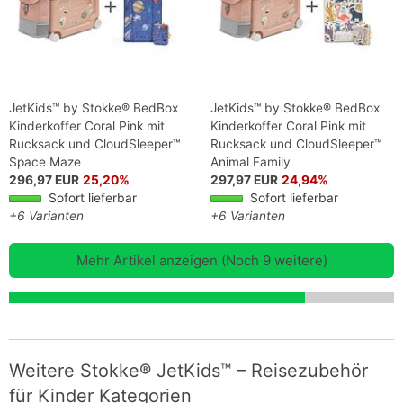
JetKids™ by Stokke® BedBox
JetKids™ by Stokke® BedBox
Kinderkoffer Coral Pink mit
Kinderkoffer Coral Pink mit
Rucksack und CloudSleeper™
Rucksack und CloudSleeper™
Space Maze
Animal Family
296,97 EUR
25,20%
297,97 EUR
24,94%
Sofort lieferbar
Sofort lieferbar
+6 Varianten
+6 Varianten
Mehr Artikel anzeigen (Noch 9 weitere)
Weitere Stokke® JetKids™ – Reisezubehör
für Kinder Kategorien