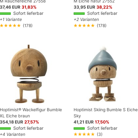
M Räuchereiche 27558
M Eiche natur 27552
37,46 EUR
31,83%
33,95 EUR
38,22%
Sofort lieferbar
Sofort lieferbar
+1 Variante
+2 Varianten
★★★★★
(178)
★★★★★
(178)
Hoptimist® Wackelfigur Bumble
Hoptimist Skiing Bumble S Eiche
XL Eiche braun
Sky
354,18 EUR
27,57%
41,21 EUR
17,50%
Sofort lieferbar
Sofort lieferbar
+4 Varianten
★★★★★
(3)