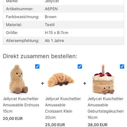
Marke:
Jellycat
Artikelnummer:
A6PEN
Farbbezeichnung:
Brown
Material:
Textil
Größe:
H:15 x B:7cm
Altersempfehlung:
Ab 1 Jahre
Direkt zusammen bestellen:
Jellycat Kuscheltier
Jellycat Kuscheltier
Jellycat Kuscheltier
Amuseable Erdnuss
Amuseable
Amuseable
15cm
Croissant Klein
Geburtstagskuchen
20cm
16cm
20,00 EUR
25,00 EUR
38,00 EUR