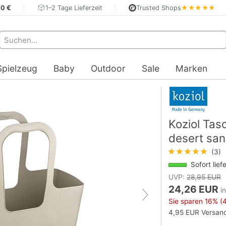
40 €
1–2 Tage Lieferzeit
Trusted Shops
★★★★★
Spielzeug
Baby
Outdoor
Sale
Marken
Koziol Ta
desert sa
★★★★★
(3)
Sofort lief
UVP:
28,95 EUR
24,26 EUR
i
Sie sparen
16%
(4
4,95 EUR Versand