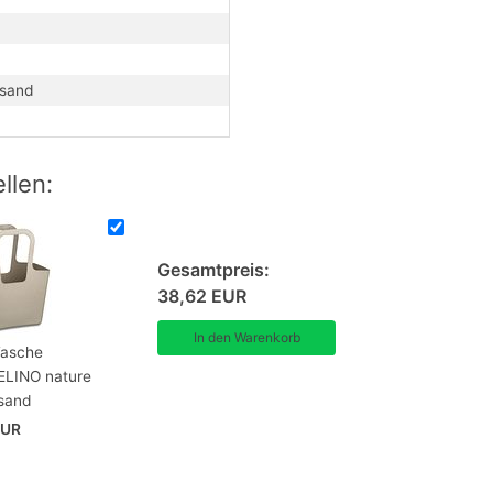
doch wesentlich handlicher im Format und
 Da passt ordentlich was rein und sie sieht
 sand
llen:
Gesamtpreis:
38,62 EUR
Tasche
LINO nature
 sand
EUR