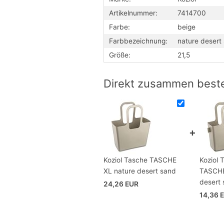
klassischen Einkaufskorb, sie ist je
Artikelnummer:
7414700
dadurch deutlich bequemer zu tragen.
zudem noch äußerst stylish aus.
Farbe:
beige
Farbbezeichnung:
nature desert
Größe:
21,5
Direkt zusammen beste
Koziol Tasche TASCHE
Koziol 
XL nature desert sand
TASCHE
desert
24,26 EUR
14,36 