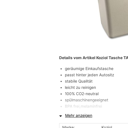
Details vom Artikel Koziol Tasche 
geräumige Einkaufstasche
passt hinter jeden Autositz
stabile Qualität
leicht zu reinigen
100% CO2-neutral
spülmaschinengeeignet
BPA frei,melaminfrei
Mehr anzeigen
TASCHE XL begeistert durch ihr groß
und ist einfach ideal für den Wochene
Marke:
Koziol