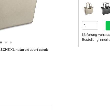
Lieferung vorraus
Bestellung inner
TASCHE XL nature desert sand:
es Volumen und ihr geringes Eigengewicht
ndeinkauf. Ihre Form ist inspiriert durch den