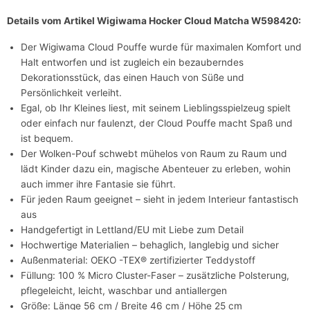
Details vom Artikel Wigiwama Hocker Cloud Matcha W598420:
Der Wigiwama Cloud Pouffe wurde für maximalen Komfort und
Halt entworfen und ist zugleich ein bezauberndes
Dekorationsstück, das einen Hauch von Süße und
Persönlichkeit verleiht.
Egal, ob Ihr Kleines liest, mit seinem Lieblingsspielzeug spielt
oder einfach nur faulenzt, der Cloud Pouffe macht Spaß und
ist bequem.
Der Wolken-Pouf schwebt mühelos von Raum zu Raum und
lädt Kinder dazu ein, magische Abenteuer zu erleben, wohin
auch immer ihre Fantasie sie führt.
Für jeden Raum geeignet – sieht in jedem Interieur fantastisch
aus
Handgefertigt in Lettland/EU mit Liebe zum Detail
Hochwertige Materialien – behaglich, langlebig und sicher
Außenmaterial: OEKO -TEX® zertifizierter Teddystoff
Füllung: 100 % Micro Cluster-Faser – zusätzliche Polsterung,
pflegeleicht, leicht, waschbar und antiallergen
Größe: Länge 56 cm / Breite 46 cm / Höhe 25 cm