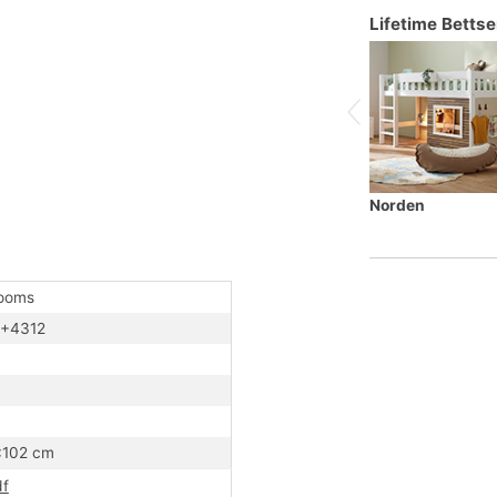
Lifetime Bettse
rt werden (es geht nicht nur Kopf-und
ine Welt voller Fantasie! Mit dem Tipi-Bett
s aufregende Gefühl von Freiheit und
f maximalen Komfort und Sicherheit zu
ltform lädt tagsüber zum Spielen und
emütlichen Rückzugshöhle. Gefertigt in
Norden
us nachhaltiger Forstwirtschaft. Robust,
pielstunden. Ob mit Lichterketten umwickelt,
skandinavisch – das Tipi-Bett passt sich
rooms
+4312
:102 cm
f