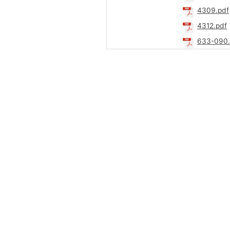
4309.pdf
4312.pdf
633-090.