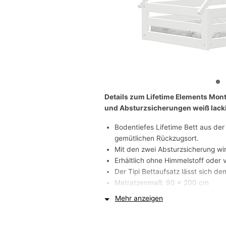
Details zum Lifetime Elements Mon
und Absturzsicherungen weiß lacki
Bodentiefes Lifetime Bett aus der 
gemütlichen Rückzugsort.
Mit den zwei Absturzsicherung wir
Erhältlich ohne Himmelstoff oder v
Der Tipi Bettaufsatz lässt sich de
Matratzenmaß: 90 x 200 cm
Lattenrost: Rollboden aus 16 for
Mehr anzeigen
belastbar)
Material: Kiefer massiv