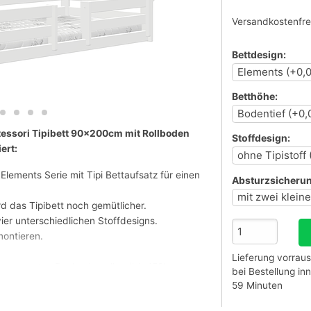
Versandkostenfre
Bettdesign:
Betthöhe:
tessori Tipibett 90x200cm mit Rollboden
Stoffdesign:
ert:
Elements Serie mit Tipi Bettaufsatz für einen
Absturzsicherun
d das Tipibett noch gemütlicher.
ier unterschiedlichen Stoffdesigns.
montieren.
Lieferung vorraus
mgespannten Buchenlamellen (bis 150kg
bei Bestellung i
59 Minuten