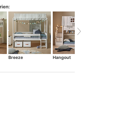
rien:
Breeze
Hangout
Montessori