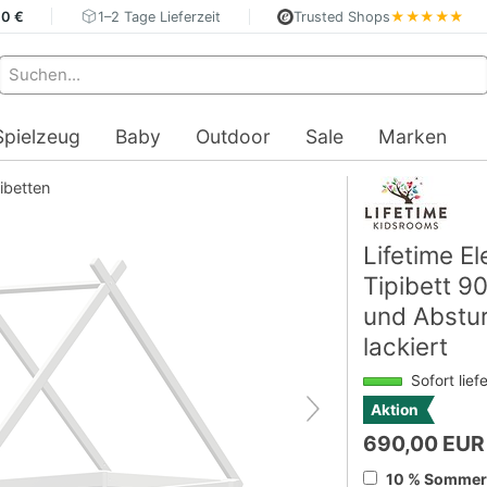
40 €
1–2 Tage Lieferzeit
Trusted Shops
★★★★★
Spielzeug
Baby
Outdoor
Sale
Marken
ibetten
Lifetime E
Tipibett 9
und Abstu
lackiert
Sofort lief
Aktion
690,00 EUR
10 % Sommerd