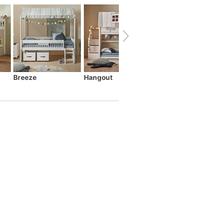
Breeze
Hangout
Montessori