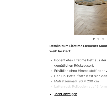
Details zum Lifetime Elements Mon
weiß lackiert:
Bodentiefes Lifetime Bett aus der 
gemütlichen Rückzugsort.
Erhältlich ohne Himmelstoff oder v
Der Tipi Bettaufsatz lässt sich de
Matratzenmaß: 90 x 200 cm
Lattenrost: Rollboden aus 16 for
belastbar)
Mehr anzeigen
Material: Kiefer massiv
Oberfläche: weiß lackiert