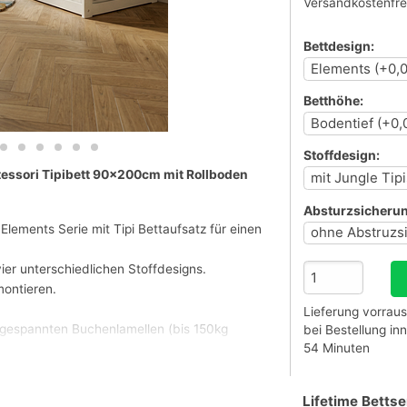
Versandkostenfre
Bettdesign:
Betthöhe:
Stoffdesign:
tessori Tipibett 90x200cm mit Rollboden
Absturzsicherun
Elements Serie mit Tipi Bettaufsatz für einen
ier unterschiedlichen Stoffdesigns.
montieren.
Lieferung vorraus
mgespannten Buchenlamellen (bis 150kg
bei Bestellung in
54 Minuten
Lifetime Bettse