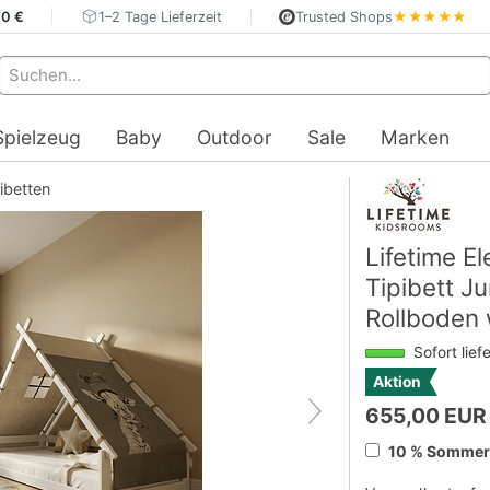
40 €
1–2 Tage Lieferzeit
Trusted Shops
★★★★★
Spielzeug
Baby
Outdoor
Sale
Marken
ibetten
Lifetime E
Tipibett J
Rollboden 
Sofort lief
Aktion
655,00 EUR
10 % Sommerd