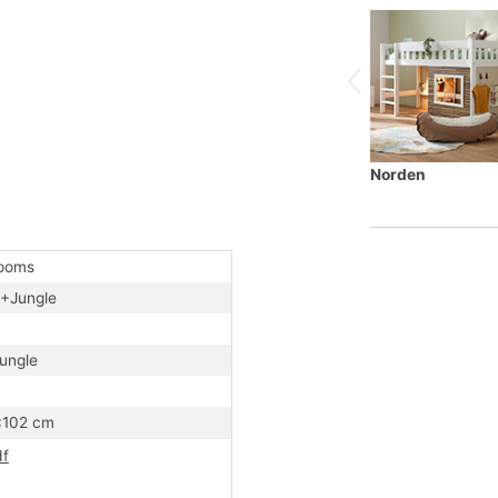
rt werden (es geht nicht nur Kopf-und
ine Welt voller Fantasie! Mit dem Tipi-Bett
s aufregende Gefühl von Freiheit und
f maximalen Komfort und Sicherheit zu
ltform lädt tagsüber zum Spielen und
emütlichen Rückzugshöhle. Gefertigt in
Norden
us nachhaltiger Forstwirtschaft. Robust,
pielstunden. Ob mit Lichterketten umwickelt,
skandinavisch – das Tipi-Bett passt sich
rooms
+Jungle
Jungle
:102 cm
f