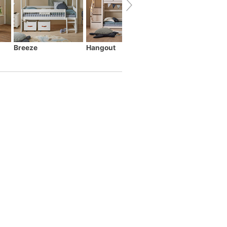
Breeze
Hangout
Montessori