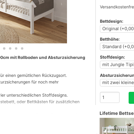
Versandkostenfre
Bettdesign:
Betthöhe:
Stoffdesign:
200cm mit Rollboden und Absturzsicherung
Absturzsicherun
 für einen gemütlichen Rückzugsort.
sturzsicherungen für noch mehr
ier unterschiedlichen Stoffdesigns.
ästebett, oder Bettkästen für zusätzlichen
Lifetime Bettse
emontieren und das Bett im Rahmen der Serie
ältlich)