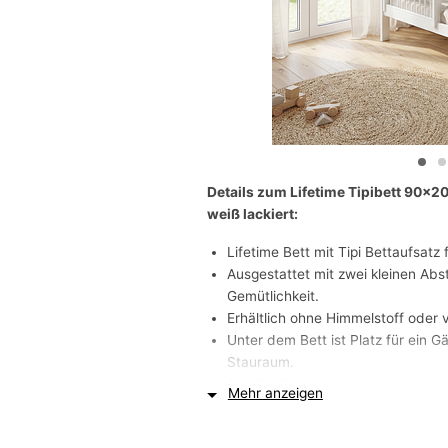
Details zum Lifetime Tipibett 90x
weiß lackiert:
Lifetime Bett mit Tipi Bettaufsatz
Ausgestattet mit zwei kleinen Ab
Gemütlichkeit.
Erhältlich ohne Himmelstoff oder v
Unter dem Bett ist Platz für ein G
Stauraum.
Der Tipi Bettaufsatz lässt sich d
Mehr anzeigen
umbauen. (Umbauteile separat erh
Bodenfreiheit: 25cm