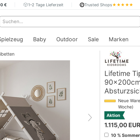
40 €
1–2 Tage Lieferzeit
Trusted Shops
★★★★★
Spielzeug
Baby
Outdoor
Sale
Marken
ibetten
Lifetime Ti
90x200cm 
Absturzsic
Neue Ware 
Woche)
Aktion
1.115,00 EU
10 % Sommerd