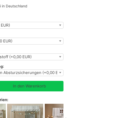
i in Deutschland
g:
rien: